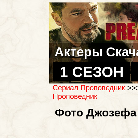
Актеры
Скач
1 СЕЗОН
Сериал Проповедник
>>
Проповедник
Фото Джозефа 