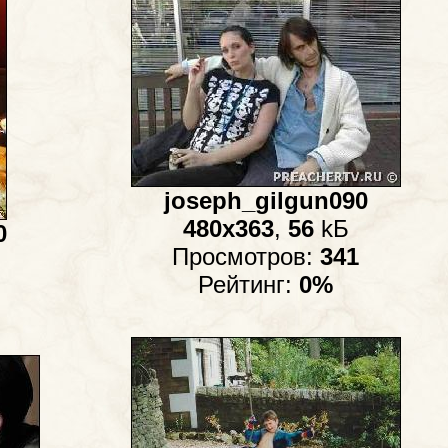
joseph_gilgun090
480x363
,
56
kБ
0
Просмотров:
341
Рейтинг:
0%