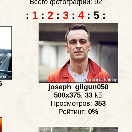
Всего фотографий: 92
:
1
:
2
:
3
:
4
:
5
:
6
joseph_gilgun050
500x375
,
33
kБ
Просмотров:
353
Рейтинг:
0%