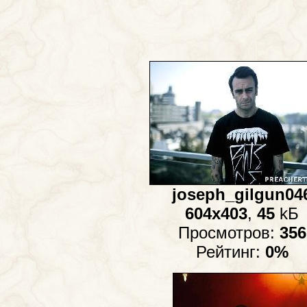
joseph_gilgun04
604x403
,
45
kБ
Просмотров:
356
Рейтинг:
0%