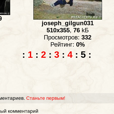
9
joseph_gilgun031
510x355
,
76
kБ
Просмотров:
332
Рейтинг:
0%
:
1
:
2
:
3
:
4
:
5
:
ментариев.
Станьте первым!
вый комментарий