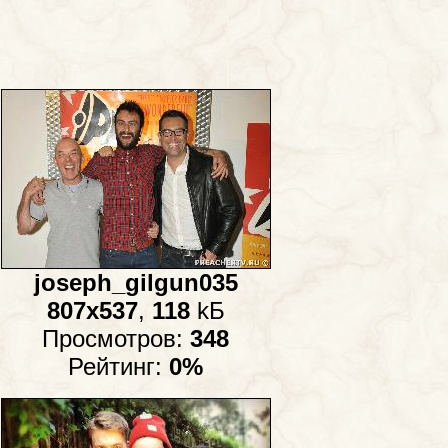
joseph_gilgun035
807x537
,
118
kБ
Просмотров:
348
Рейтинг:
0%