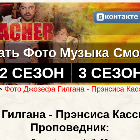
ать
Фото
Музыка
Смо
2 СЕЗОН
3 СЕЗО
>
Фото Джозефа Гилгана - Прэнсиса Кас
Гилгана - Прэнсиса Касс
Проповедник: