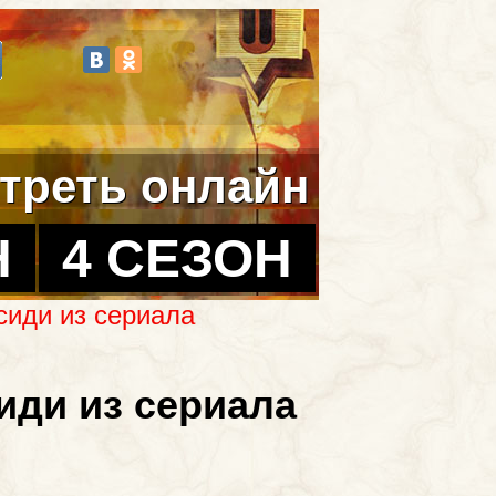
треть онлайн
Н
4 СЕЗОН
сиди из сериала
иди из сериала