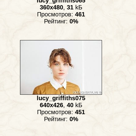
lucy_griffiths065
360x480
,
31
kБ
Просмотров:
461
Рейтинг:
0%
lucy_griffiths075
640x426
,
40
kБ
Просмотров:
451
Рейтинг:
0%