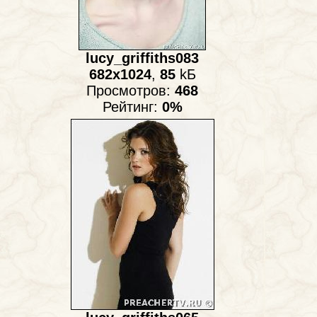
lucy_griffiths083
682x1024
,
85
kБ
Просмотров:
468
Рейтинг:
0%