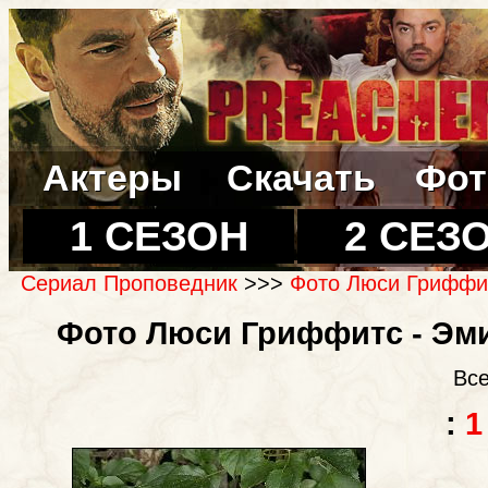
Актеры
Скачать
Фот
1 СЕЗОН
2 СЕЗ
Сериал Проповедник
>>>
Фото Люси Гриффит
Фото Люси Гриффитс - Эми
Все
:
1