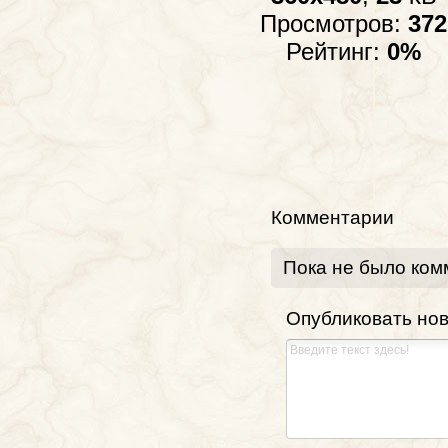
Просмотров:
372
Рейтинг:
0%
Комментарии
Пока не было ком
Опубликовать но