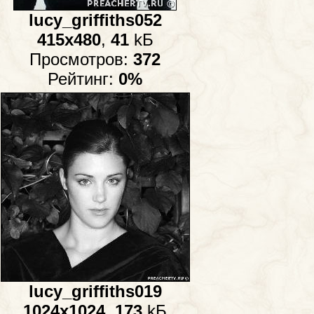
lucy_griffiths052
415x480
,
41
kБ
Просмотров:
372
Рейтинг:
0%
lucy_griffiths019
1024x1024
,
173
kБ