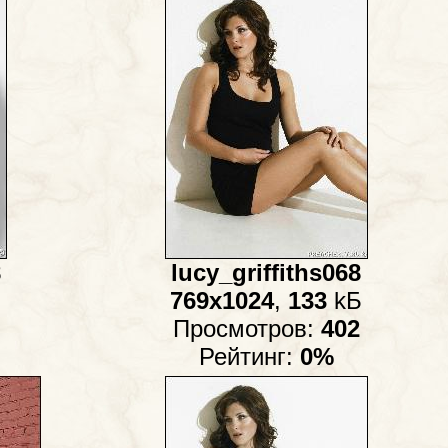
8
lucy_griffiths068
769x1024
,
133
kБ
Просмотров:
402
Рейтинг:
0%