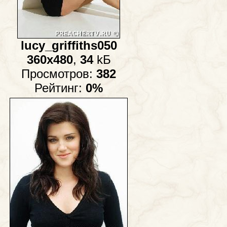
lucy_griffiths050
360x480
,
34
kБ
Просмотров:
382
Рейтинг:
0%