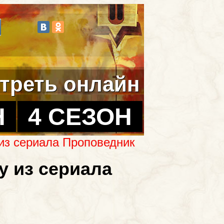
треть онлайн
Н
4 СЕЗОН
из сериала Проповедник
 из сериала