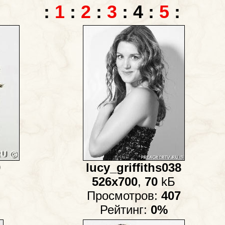
:
1
:
2
:
3
:
4
:
5
:
9
lucy_griffiths038
526x700
,
70
kБ
Просмотров:
407
Рейтинг:
0%