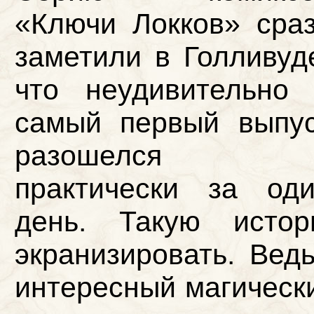
«Ключи Локков» сра
заметили в Голливуд
что неудивительно
самый первый выпу
разошелся
практически за од
день. Такую исто
экранизировать. Вед
интересный магически