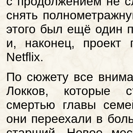
с продолжением не с
снять полнометражну
этого был ещё один 
и, наконец, проект
Netflix.
По сюжету все внима
Локков, которые с
смертью главы семе
они переехали в боль
старший. Новое мес