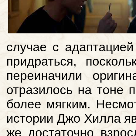
случае с адаптацией
придраться, поскол
переиначили оригин
отразилось на тоне п
более мягким. Несмот
истории Джо Хилла яв
же достаточно взро