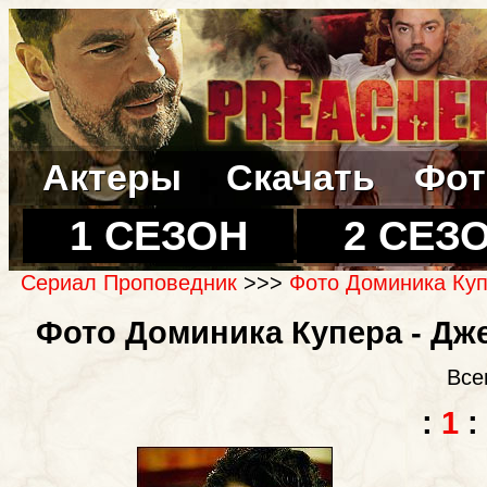
Актеры
Скачать
Фот
1 СЕЗОН
2 СЕЗ
Сериал Проповедник
>>>
Фото Доминика Куп
Фото Доминика Купера - Дже
Все
:
1
: