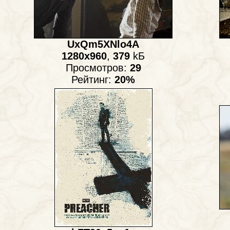
UxQm5XNlo4A
1280x960
,
379
kБ
Просмотров:
29
Рейтинг:
20%