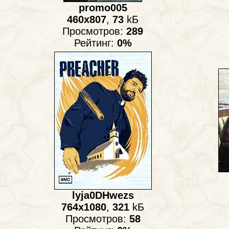
promo005
460x807
,
73
kБ
Просмотров:
289
Рейтинг:
0%
lyja0DHwezs
764x1080
,
321
kБ
Просмотров:
58