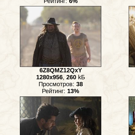
Рейтинг:
6%
6Z8QMZ12QxY
1280x956
,
260
kБ
Просмотров:
38
Рейтинг:
13%