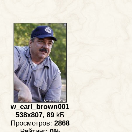
w_earl_brown001
538x807
,
89
kБ
Просмотров:
2868
Рейтинг:
0%