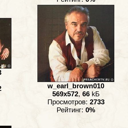
3
w_earl_brown010
2
569x572
,
66
kБ
Просмотров:
2733
Рейтинг:
0%