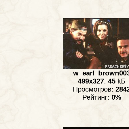
w_earl_brown00
499x327
,
45
kБ
Просмотров:
284
Рейтинг:
0%