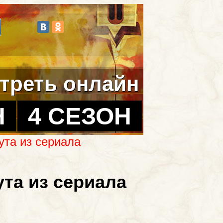
треть онлайн
Н
4 СЕЗОН
ута из сериала
та из сериала