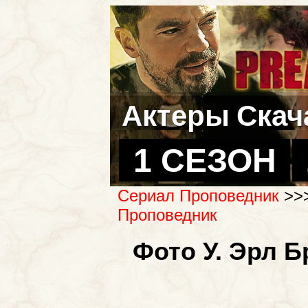
Актеры
Скач
1 СЕЗОН
Сериал Проповедник
>>
Проповедник
Фото У. Эрл Б