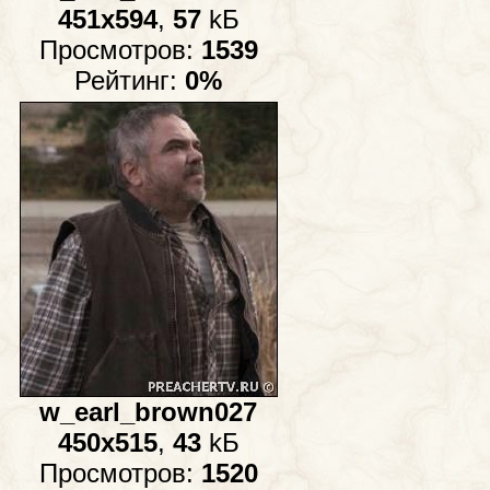
451x594
,
57
kБ
Просмотров:
1539
Рейтинг:
0%
w_earl_brown027
450x515
,
43
kБ
Просмотров:
1520