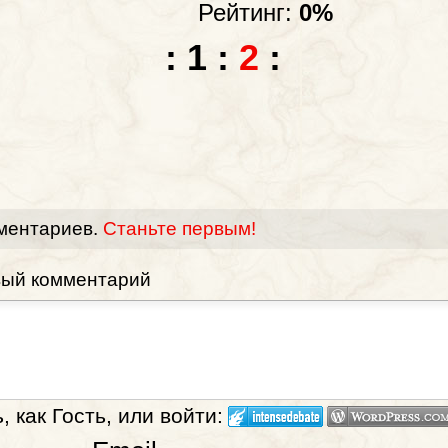
Рейтинг:
0%
:
1
:
2
:
ментариев.
Станьте первым!
вый комментарий
 как Гость, или войти: