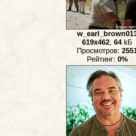
w_earl_brown01
619x462
,
64
kБ
Просмотров:
255
Рейтинг:
0%