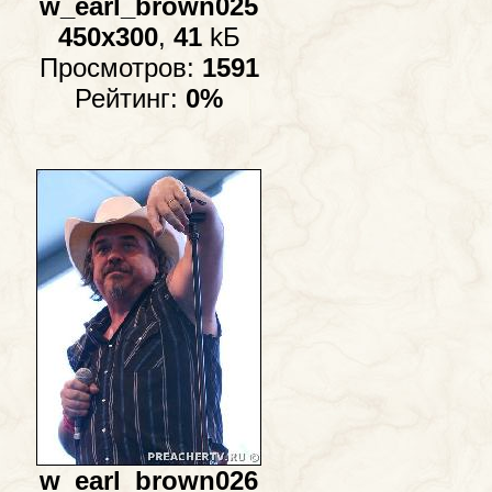
w_earl_brown025
450x300
,
41
kБ
Просмотров:
1591
Рейтинг:
0%
w_earl_brown026