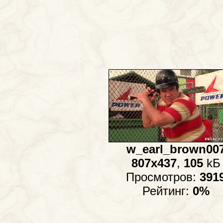
w_earl_brown00
807x437
,
105
kБ
Просмотров:
391
Рейтинг:
0%