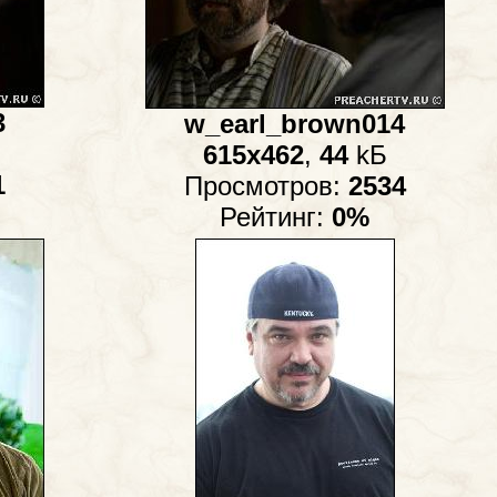
3
w_earl_brown014
615x462
,
44
kБ
1
Просмотров:
2534
Рейтинг:
0%