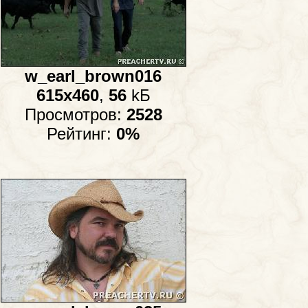
w_earl_brown016
615x460
,
56
kБ
Просмотров:
2528
Рейтинг:
0%