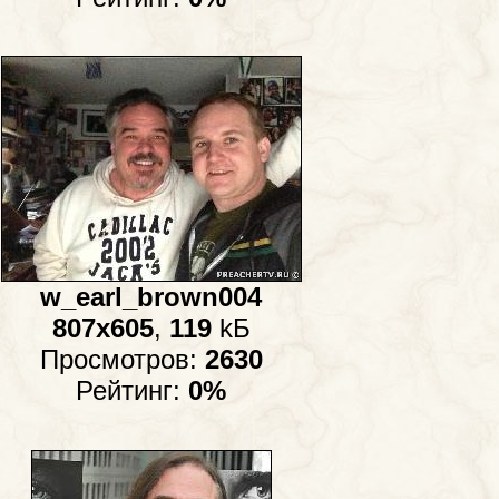
w_earl_brown004
807x605
,
119
kБ
Просмотров:
2630
Рейтинг:
0%