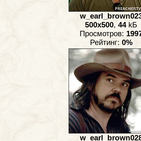
w_earl_brown02
500x500
,
44
kБ
Просмотров:
199
Рейтинг:
0%
w_earl_brown02