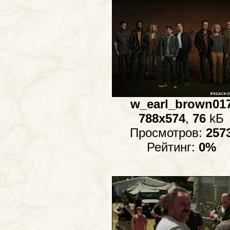
w_earl_brown01
788x574
,
76
kБ
Просмотров:
257
Рейтинг:
0%