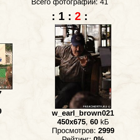
Всего фотографий: 41
:
1
:
2
:
7
9
w_earl_brown021
450x675
,
60
kБ
Просмотров:
2999
Рейтинг:
0%