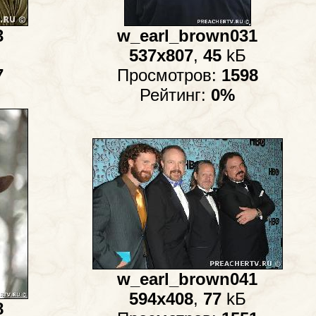
3
w_earl_brown031
537x807
,
45
kБ
7
Просмотров:
1598
Рейтинг:
0%
w_earl_brown041
594x408
,
77
kБ
8