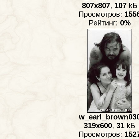
807x807
,
107
kБ
Просмотров:
155
Рейтинг:
0%
w_earl_brown03
319x600
,
31
kБ
Просмотров:
152