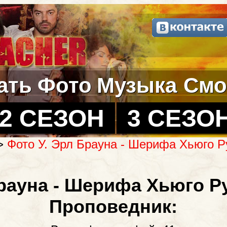
ать
Фото
Музыка
Смо
2 СЕЗОН
3 СЕЗО
>
Фото У. Эрл Брауна - Шерифа Хьюго Р
рауна - Шерифа Хьюго Ру
Проповедник: