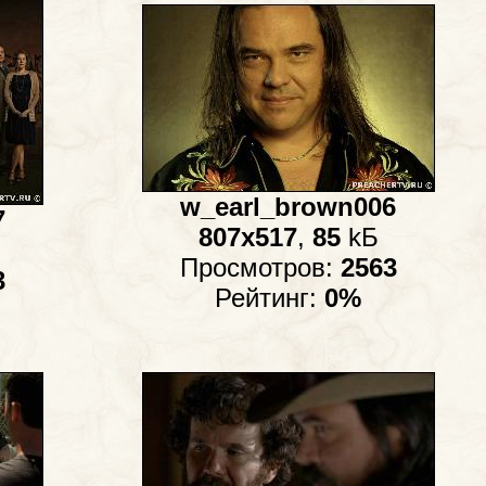
w_earl_brown006
7
807x517
,
85
kБ
Просмотров:
2563
3
Рейтинг:
0%