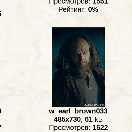
Просмотров:
1551
Рейтинг:
0%
6
0
w_earl_brown033
485x730
,
61
kБ
7
Просмотров:
1522